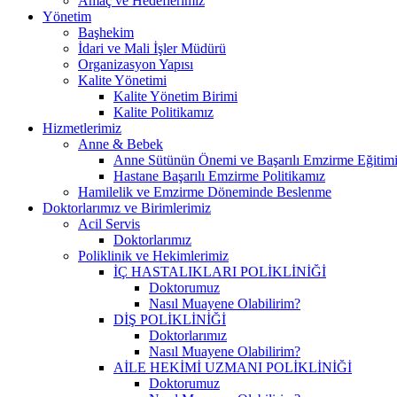
Amaç ve Hedeflerimiz
Yönetim
Başhekim
İdari ve Mali İşler Müdürü
Organizasyon Yapısı
Kalite Yönetimi
Kalite Yönetim Birimi
Kalite Politikamız
Hizmetlerimiz
Anne & Bebek
Anne Sütünün Önemi ve Başarılı Emzirme Eğitim
Hastane Başarılı Emzirme Politikamız
Hamilelik ve Emzirme Döneminde Beslenme
Doktorlarımız ve Birimlerimiz
Acil Servis
Doktorlarımız
Poliklinik ve Hekimlerimiz
İÇ HASTALIKLARI POLİKLİNİĞİ
Doktorumuz
Nasıl Muayene Olabilirim?
DİŞ POLİKLİNİĞİ
Doktorlarımız
Nasıl Muayene Olabilirim?
AİLE HEKİMİ UZMANI POLİKLİNİĞİ
Doktorumuz