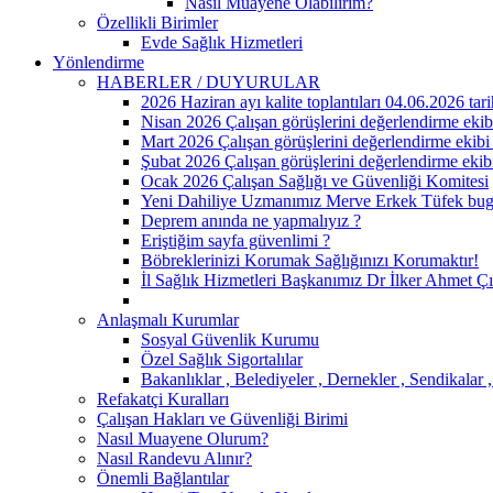
Nasıl Muayene Olabilirim?
Özellikli Birimler
Evde Sağlık Hizmetleri
Yönlendirme
HABERLER / DUYURULAR
2026 Haziran ayı kalite toplantıları 04.06.2026 tari
Nisan 2026 Çalışan görüşlerini değerlendirme ekibi
Mart 2026 Çalışan görüşlerini değerlendirme ekibi 
Şubat 2026 Çalışan görüşlerini değerlendirme ekibi
Ocak 2026 Çalışan Sağlığı ve Güvenliği Komitesi
Yeni Dahiliye Uzmanımız Merve Erkek Tüfek bugün 
Deprem anında ne yapmalıyız ?
Eriştiğim sayfa güvenlimi ?
Böbreklerinizi Korumak Sağlığınızı Korumaktır!
İl Sağlık Hizmetleri Başkanımız Dr İlker Ahmet Ç
Anlaşmalı Kurumlar
Sosyal Güvenlik Kurumu
Özel Sağlık Sigortalılar
Bakanlıklar , Belediyeler , Dernekler , Sendikalar ,
Refakatçi Kuralları
Çalışan Hakları ve Güvenliği Birimi
Nasıl Muayene Olurum?
Nasıl Randevu Alınır?
Önemli Bağlantılar