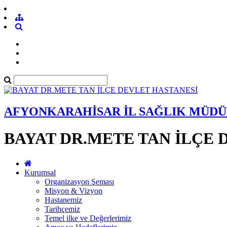
AFYONKARAHİSAR İL SAĞLIK MÜD
BAYAT DR.METE TAN İLÇE 
Kurumsal
Organizasyon Şeması
Misyon & Vizyon
Hastanemiz
Tarihçemiz
Temel ilke ve Değerlerimiz