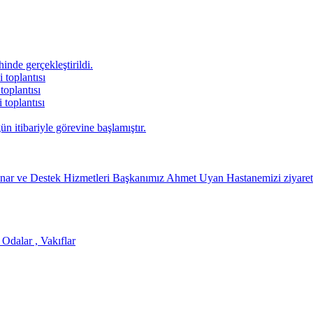
hinde gerçekleştirildi.
 toplantısı
toplantısı
 toplantısı
itibariyle görevine başlamıştır.
ınar ve Destek Hizmetleri Başkanımız Ahmet Uyan Hastanemizi ziyaret 
 Odalar , Vakıflar