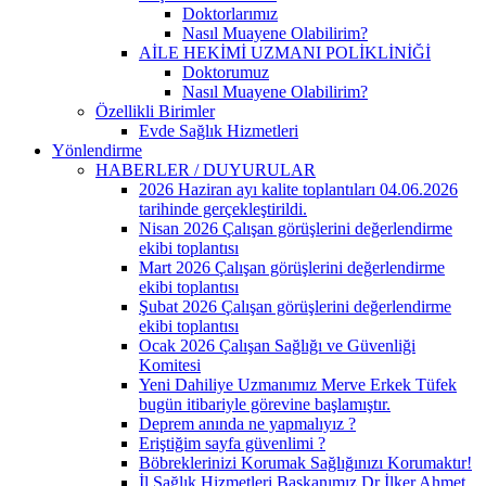
Doktorlarımız
Nasıl Muayene Olabilirim?
AİLE HEKİMİ UZMANI POLİKLİNİĞİ
Doktorumuz
Nasıl Muayene Olabilirim?
Özellikli Birimler
Evde Sağlık Hizmetleri
Yönlendirme
HABERLER / DUYURULAR
2026 Haziran ayı kalite toplantıları 04.06.2026
tarihinde gerçekleştirildi.
Nisan 2026 Çalışan görüşlerini değerlendirme
ekibi toplantısı
Mart 2026 Çalışan görüşlerini değerlendirme
ekibi toplantısı
Şubat 2026 Çalışan görüşlerini değerlendirme
ekibi toplantısı
Ocak 2026 Çalışan Sağlığı ve Güvenliği
Komitesi
Yeni Dahiliye Uzmanımız Merve Erkek Tüfek
bugün itibariyle görevine başlamıştır.
Deprem anında ne yapmalıyız ?
Eriştiğim sayfa güvenlimi ?
Böbreklerinizi Korumak Sağlığınızı Korumaktır!
İl Sağlık Hizmetleri Başkanımız Dr İlker Ahmet