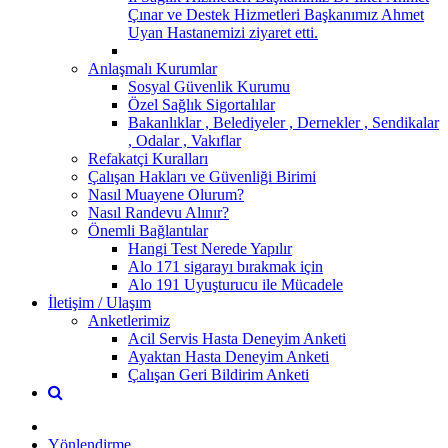
Çınar ve Destek Hizmetleri Başkanımız Ahmet
Uyan Hastanemizi ziyaret etti.
Anlaşmalı Kurumlar
Sosyal Güvenlik Kurumu
Özel Sağlık Sigortalılar
Bakanlıklar , Belediyeler , Dernekler , Sendikalar
, Odalar , Vakıflar
Refakatçi Kuralları
Çalışan Hakları ve Güvenliği Birimi
Nasıl Muayene Olurum?
Nasıl Randevu Alınır?
Önemli Bağlantılar
Hangi Test Nerede Yapılır
Alo 171 sigarayı bırakmak için
Alo 191 Uyuşturucu ile Mücadele
İletişim / Ulaşım
Anketlerimiz
Acil Servis Hasta Deneyim Anketi
Ayaktan Hasta Deneyim Anketi
Çalışan Geri Bildirim Anketi
Yönlendirme