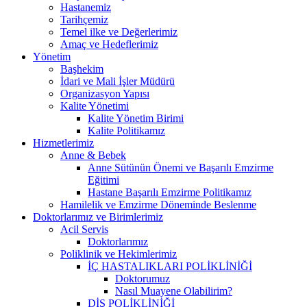
Hastanemiz
Tarihçemiz
Temel ilke ve Değerlerimiz
Amaç ve Hedeflerimiz
Yönetim
Başhekim
İdari ve Mali İşler Müdürü
Organizasyon Yapısı
Kalite Yönetimi
Kalite Yönetim Birimi
Kalite Politikamız
Hizmetlerimiz
Anne & Bebek
Anne Sütünün Önemi ve Başarılı Emzirme
Eğitimi
Hastane Başarılı Emzirme Politikamız
Hamilelik ve Emzirme Döneminde Beslenme
Doktorlarımız ve Birimlerimiz
Acil Servis
Doktorlarımız
Poliklinik ve Hekimlerimiz
İÇ HASTALIKLARI POLİKLİNİĞİ
Doktorumuz
Nasıl Muayene Olabilirim?
DİŞ POLİKLİNİĞİ